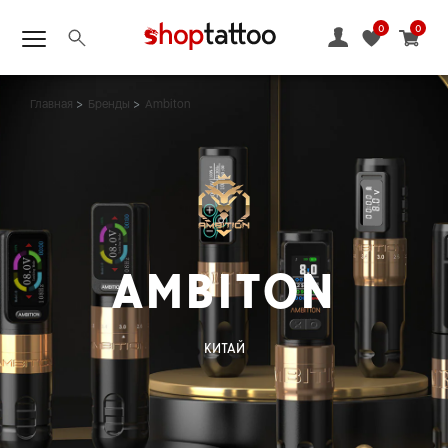
0
0
Главная
Бренды
Ambiton
AMBITON
КИТАЙ