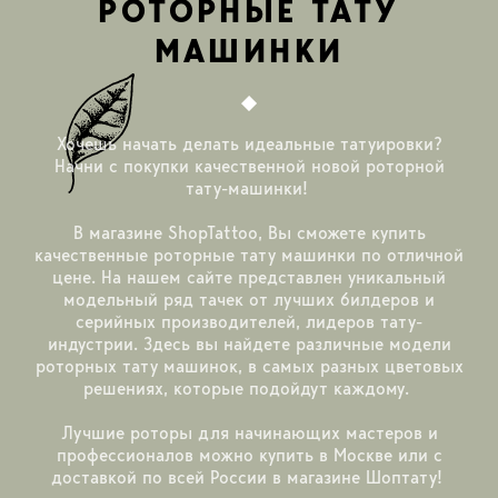
РОТОРНЫЕ ТАТУ
МАШИНКИ
Хочешь начать делать идеальные татуировки?
Начни с покупки качественной новой роторной
тату-машинки!
В магазине ShopTattoo, Вы сможете купить
качественные роторные тату машинки по отличной
цене. На нашем сайте представлен уникальный
модельный ряд тачек от лучших билдеров и
серийных производителей, лидеров тату-
индустрии. Здесь вы найдете различные модели
роторных тату машинок, в самых разных цветовых
решениях, которые подойдут каждому.
Лучшие роторы для начинающих мастеров и
профессионалов можно купить в Москве или с
доставкой по всей России в магазине Шоптату!