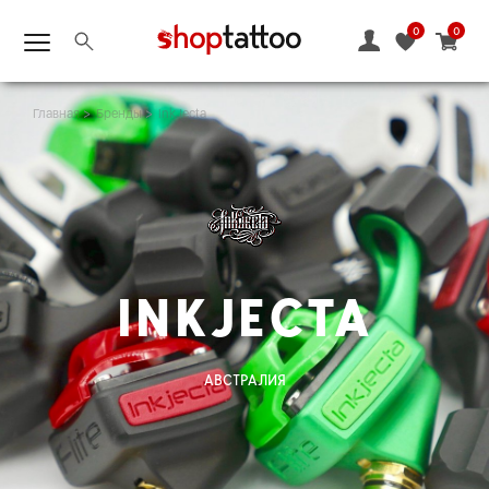
0
0
Главная
Бренды
InkJecta
INKJECTA
АВСТРАЛИЯ