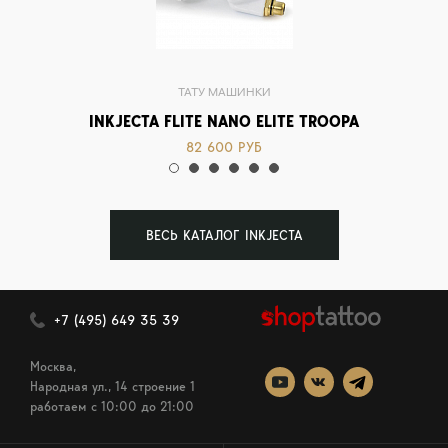
ТАТУ МАШИНКИ
INKJECTA FLITE NANO ELITE TROOPA
IN
82 600 РУБ
ВЕСЬ КАТАЛОГ INKJECTA
+7 (495) 649 35 39
Москва,
Народная ул., 14 строение 1
работаем c 10:00 до 21:00