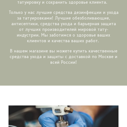
татуировку и сохранить здоровье клиента.
Только у нас лучшие средства дезинфекции и ухода
за татуировками! Лучшие обезболивающие,
антисептики, средства ухода и барьерная защита
от лучших производителей мировой тату-
индустрии. Мы заботимся о здоровье ваших
клиентов и качества ваших работ.
В нашем магазине вы можете купить качественные
средства ухода и защиты с доставкой по Москве и
всей России!