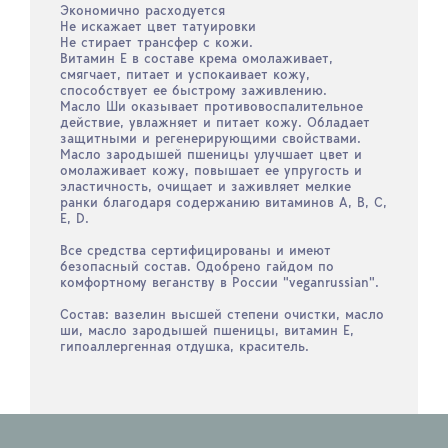
Экономично расходуется
Не искажает цвет татуировки
Не стирает трансфер с кожи.
Витамин Е в составе крема омолаживает,
смягчает, питает и успокаивает кожу,
способствует ее быстрому заживлению.
Масло Ши оказывает противовоспалительное
действие, увлажняет и питает кожу. Обладает
защитными и регенерирующими свойствами.
Масло зародышей пшеницы улучшает цвет и
омолаживает кожу, повышает ее упругость и
эластичность, очищает и заживляет мелкие
ранки благодаря содержанию витаминов А, В, С,
Е, D.
Все средства сертифицированы и имеют
безопасный состав. Одобрено гайдом по
комфортному веганству в России "veganrussian".
Состав: вазелин высшей степени очистки, масло
ши, масло зародышей пшеницы, витамин Е,
гипоаллергенная отдушка, краситель.