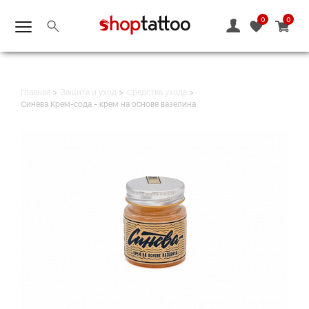
0
0
Главная
Защита и уход
Средства ухода
Синева Крем-сода - крем на основе вазелина