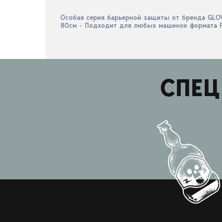
Особая серия барьерной защиты от бренда GLOV
80см - Подходит для любых машинок формата PE
СПЕЦ