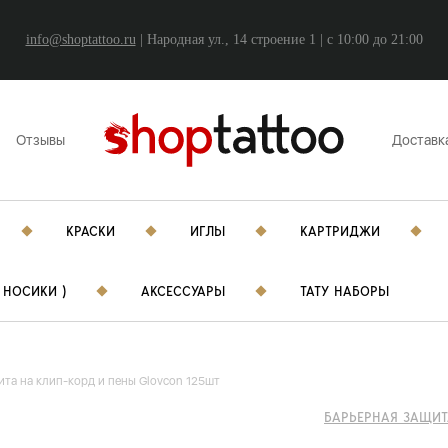
info@shoptattoo.ru
| Народная ул., 14 строение 1 | c 10:00 до 21:00
Отзывы
Доставк
КРАСКИ
ИГЛЫ
КАРТРИДЖИ
 НОСИКИ )
АКСЕССУАРЫ
ТАТУ НАБОРЫ
ита на клип-корд и пены Glovcon 125шт
БАРЬЕРНАЯ ЗАЩИТ