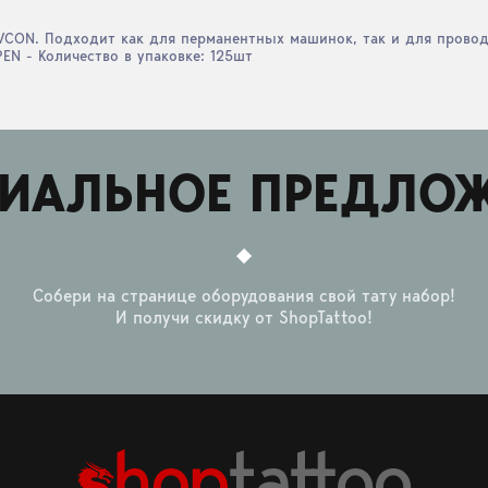
CON. Подходит как для перманентных машинок, так и для проводо
N - Количество в упаковке: 125шт
ИАЛЬНОЕ ПРЕДЛО
Собери на странице оборудования свой тату набор!
И получи скидку от ShopTattoo!