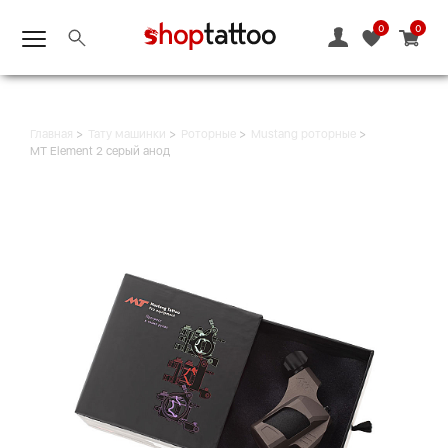
0
0
Главная
Тату машинки
Роторные
Mustang роторные
MT Element 2 серый анод