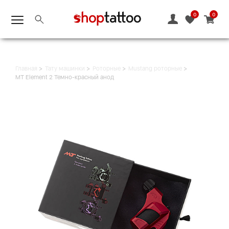
0
0
Главная
Тату машинки
Роторные
Mustang роторные
MT Element 2 Темно-красный анод