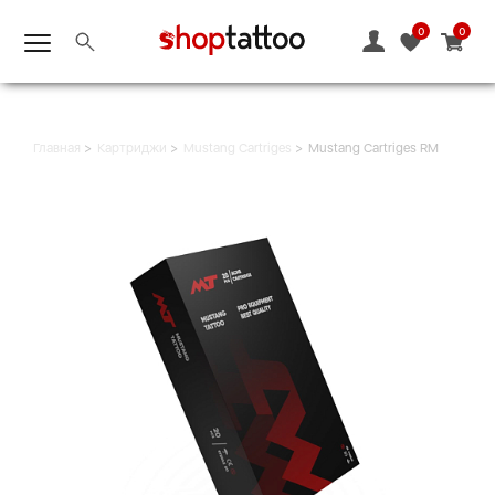
0
0
Главная
Картриджи
Mustang Cartriges
Mustang Cartriges RM