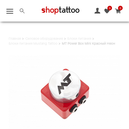
0
0
Главная
Силовое оборудование
Блоки питания
Блоки питания Mustang Tattoo
MT Power Box Mini Красный Неон