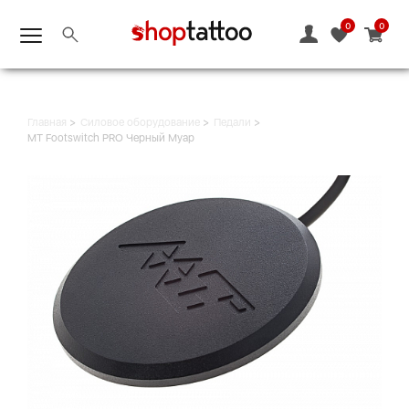
0
0
Главная
Силовое оборудование
Педали
MT Footswitch PRO Черный Муар