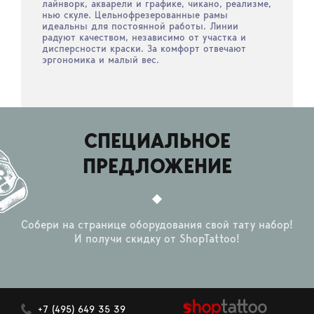
лайнворк, акварели и графике, чикано, реализме,
нью скуле. Цельнофрезерованные рамы
идеальны для постоянной работы. Линии
радуют качеством, независимо от участка и
дисперсности краски. За комфорт отвечают
эргономика и малый вес.
СПЕЦИАЛЬНОЕ
ПРЕДЛОЖЕНИЕ
Собери на странице оборудования свой тату набор!
И получи скидку от ShopTattoo!
+7 (495) 649 35 39