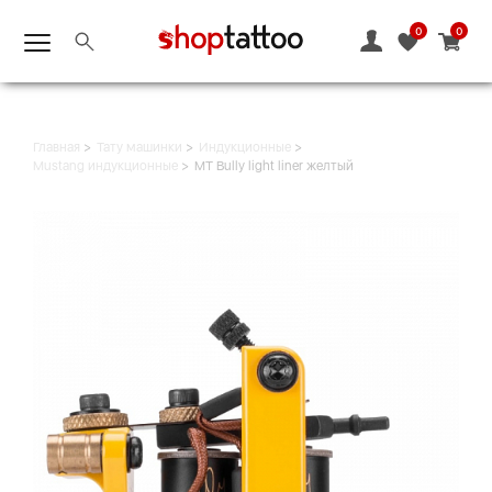
0
0
Главная
Тату машинки
Индукционные
Mustang индукционные
MT Bully light liner желтый