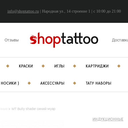
info@shoptattoo.ru
| Народная ул., 14 строение 1 | c 10:00 до 21:00
Отзывы
Доставк
КРАСКИ
ИГЛЫ
КАРТРИДЖИ
 НОСИКИ )
АКСЕССУАРЫ
ТАТУ НАБОРЫ
нные
MT Bully shader синий муар
ИНДУКЦИОННЫЕ