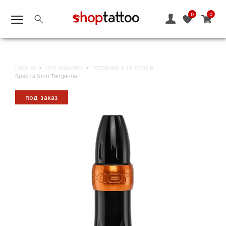
0
0
Главная
Тату машинки
Роторные
FK Irons
Spektra Xion Tangerine
под заказ