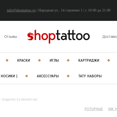
info@shoptattoo.ru
| Народная ул., 14 строение 1 | c 10:00 до 21:00
Отзывы
Доставк
КРАСКИ
ИГЛЫ
КАРТРИДЖИ
 НОСИКИ )
АКСЕССУАРЫ
ТАТУ НАБОРЫ
Dragonfly X2 devilish red
РОТОРНЫЕ
INK 