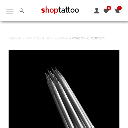
0
0
Главная
Тату Иглы
Иглы Kwadron
Kwadron RL 0.30 mm