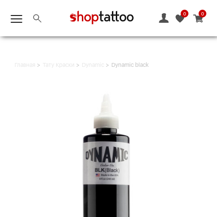
0
0
Главная
Тату Краски
Dynamic
Dynamic black