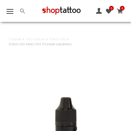
0
0
Главная
Тату Краски
Etalon Mix
Etalon Mix Микс №2 Розовая карамель