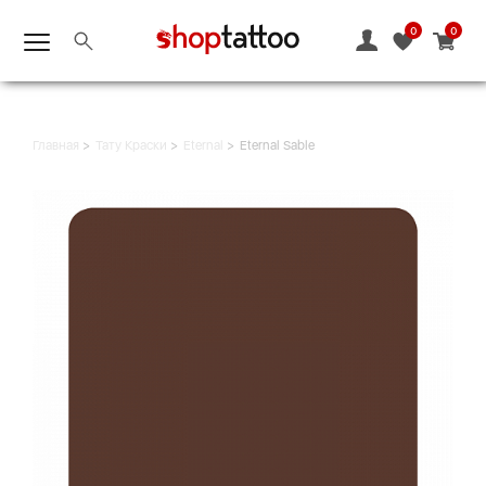
0
0
Главная
Тату Краски
Eternal
Eternal Sable