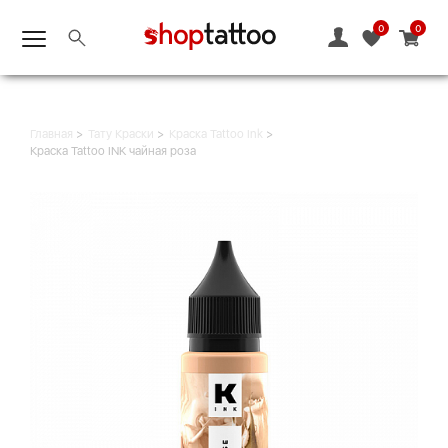
0
0
Главная
Тату Краски
Краска Tattoo Ink
Краска Tattoo INK чайная роза