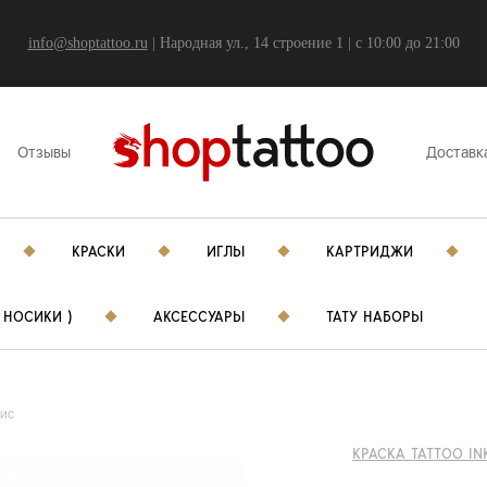
info@shoptattoo.ru
| Народная ул., 14 строение 1 | c 10:00 до 21:00
Отзывы
Доставк
КРАСКИ
ИГЛЫ
КАРТРИДЖИ
 НОСИКИ )
АКСЕССУАРЫ
ТАТУ НАБОРЫ
рис
КРАСКА TATTOO IN