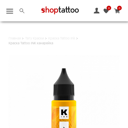
0
0
Главная
Тату Краски
Краска Tattoo Ink
Краска Tattoo INK канарейка