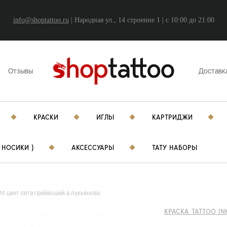
info@shoptattoo.ru
| Народная ул., 14 строение 1 | c 10:00 до 21:00
Отзывы
Доставк
КРАСКИ
ИГЛЫ
КАРТРИДЖИ
 НОСИКИ )
АКСЕССУАРЫ
ТАТУ НАБОРЫ
ight цвет сета грейвошей а.лукьянова
КРАСКА TATTOO IN