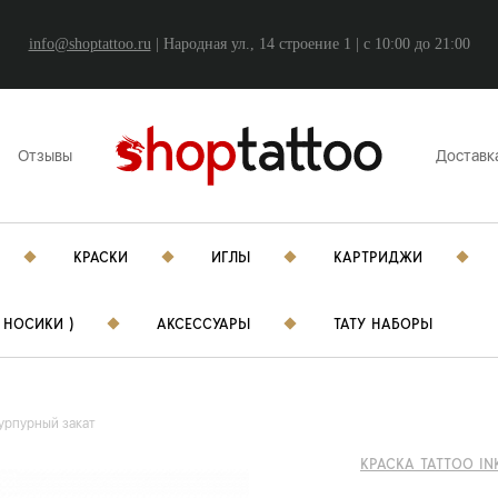
info@shoptattoo.ru
| Народная ул., 14 строение 1 | c 10:00 до 21:00
Отзывы
Доставк
КРАСКИ
ИГЛЫ
КАРТРИДЖИ
 НОСИКИ )
АКСЕССУАРЫ
ТАТУ НАБОРЫ
пурпурный закат
КРАСКА TATTOO IN