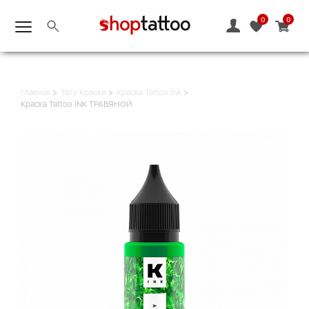
0
0
Главная
Тату Краски
Краска Tattoo Ink
Краска Tattoo INK ТРАВЯНОЙ