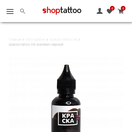
0
0
Главная
Тату Краски
Краска Tattoo Ink
краска tattoo ink малевич черный