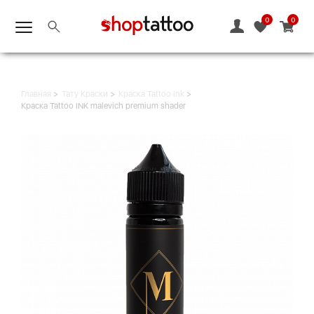
0
0
Главная
Тату Краски
Краска Tattoo Ink
Краска Tattoo INK malevich premium shader