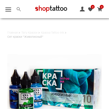
0
0
Главная
Тату Краски
Краска Tattoo Ink
Сет краски "Живописный"