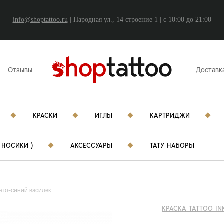
info@shoptattoo.ru
| Народная ул., 14 строение 1 | c 10:00 до 21:00
Отзывы
Доставк
КРАСКИ
ИГЛЫ
КАРТРИДЖИ
 НОСИКИ )
АКСЕССУАРЫ
ТАТУ НАБОРЫ
свето-синий василек
КРАСКА TATTOO IN