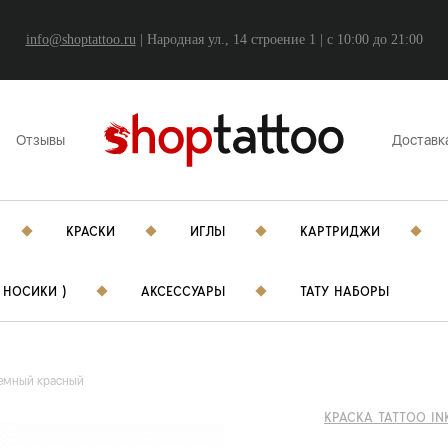
info@shoptattoo.ru
| Народная ул., 14 строение 1 | c 10:00 до 21:00
Отзывы
Доставк
КРАСКИ
ИГЛЫ
КАРТРИДЖИ
 НОСИКИ )
АКСЕССУАРЫ
ТАТУ НАБОРЫ
темный красный
КРАСКА TATTOO IN