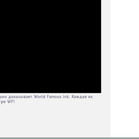
шно доказывает World Famous ink. Каждая их
тре WF!