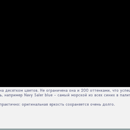
на десятком цветов. Не ограничена она и 200 оттенками, что успе
ть, например Navy Saler blue – самый морской из всех синих в пали
практично: оригинальная яркость сохраняется очень долго.