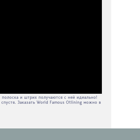
, полоска и штрих получаются с ней идеально!
спустя. Заказать World Famous Otlining можно в