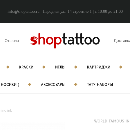
info@shoptattoo.ru
| Народная ул., 14 строение 1 | c 10:00 до 21:00
Отзывы
Доставк
КРАСКИ
ИГЛЫ
КАРТРИДЖИ
 НОСИКИ )
АКСЕССУАРЫ
ТАТУ НАБОРЫ
ning ink
WORLD FAMOUS IN