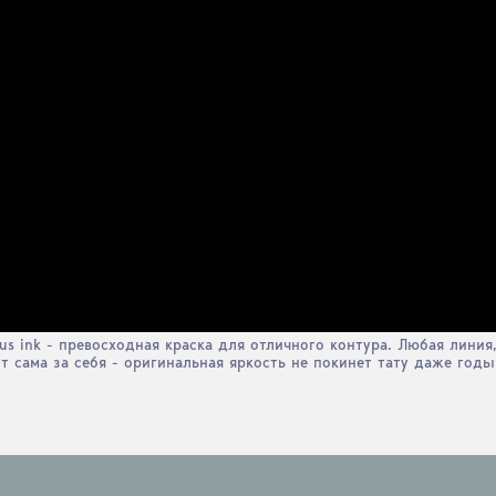
us ink - превосходная краска для отличного контура. Любая линия
 сама за себя - оригинальная яркость не покинет тату даже годы 