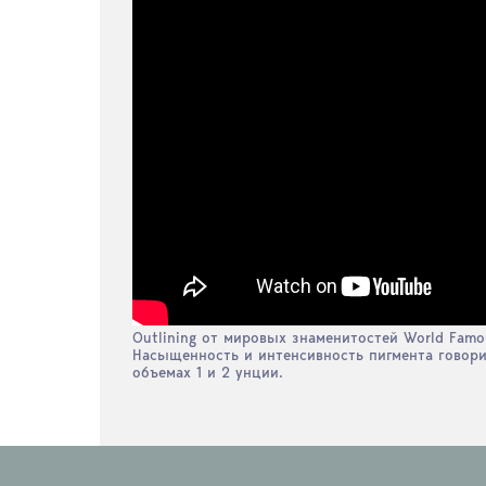
Outlining от мировых знаменитостей World Famo
Насыщенность и интенсивность пигмента говорит
объемах 1 и 2 унции.