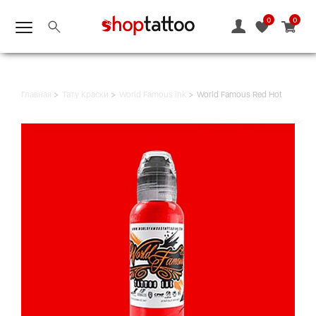
0
0
Главная
Тату Краски
World Famous ink
World Famous Red Hot