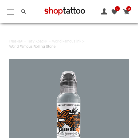
0
0
Главная
Тату Краски
World Famous ink
World Famous Rolling Stone