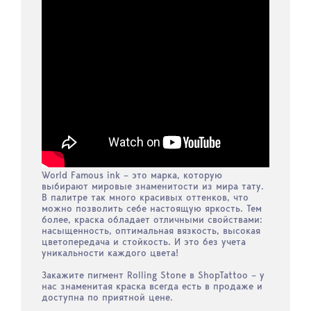
World Famous ink – это марка, которую
выбирают мировые знаменитости из мира тату.
В палитре так много красивых оттенков, что
можно позволить себе настоящую яркость. Тем
более, краска обладает отличными свойствами:
насыщенность, оптимальная вязкость, высокая
цветопередача и стойкость. И это без учета
уникальности каждого цвета!
Закажите пигмент Rolling Stone в ShopTattoo – у
нас знаменитая краска всегда есть в продаже и
доступна по приятной цене.