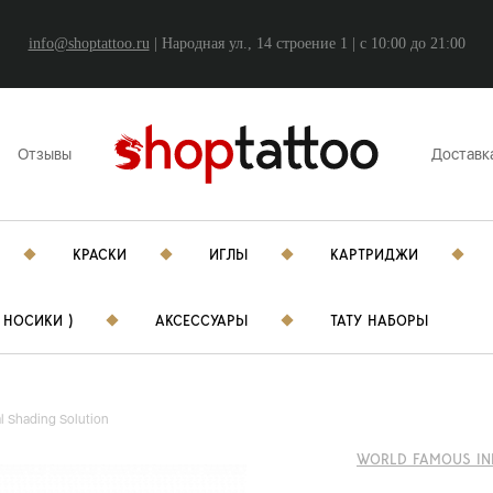
info@shoptattoo.ru
| Народная ул., 14 строение 1 | c 10:00 до 21:00
Отзывы
Доставк
КРАСКИ
ИГЛЫ
КАРТРИДЖИ
 НОСИКИ )
АКСЕССУАРЫ
ТАТУ НАБОРЫ
l Shading Solution
WORLD FAMOUS IN