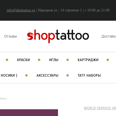
info@shoptattoo.ru
| Народная ул., 14 строение 1 | c 10:00 до 21:00
Отзывы
Доставк
КРАСКИ
ИГЛЫ
КАРТРИДЖИ
 НОСИКИ )
АКСЕССУАРЫ
ТАТУ НАБОРЫ
berry
WORLD FAMOUS IN