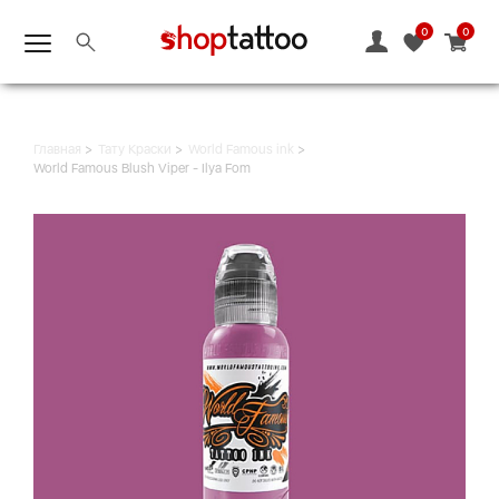
0
0
Главная
Тату Краски
World Famous ink
World Famous Blush Viper - Ilya Fom