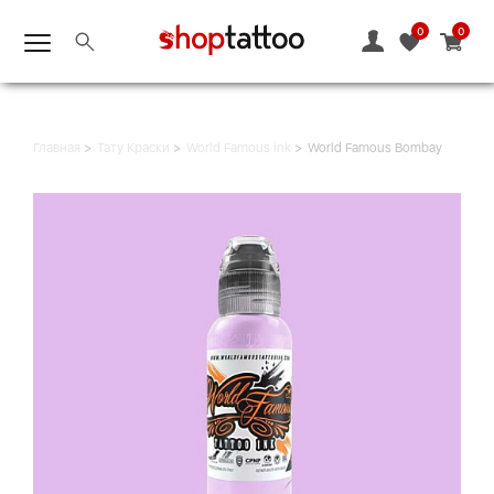
0
0
Главная
Тату Краски
World Famous ink
World Famous Bombay