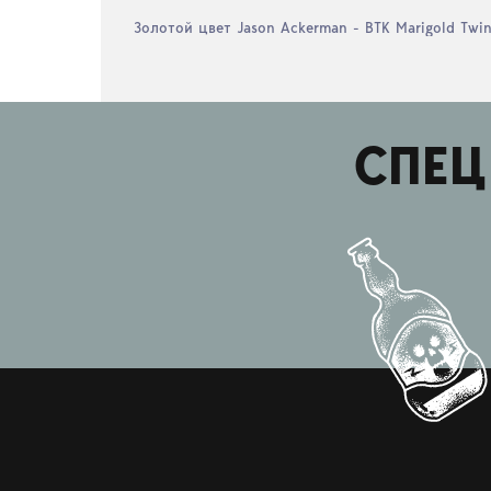
Золотой цвет Jason Ackerman - BTK Marigold Twin
СПЕЦ