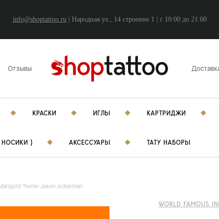
info@shoptattoo.ru
| Народная ул., 14 строение 1 | c 10:00 до 21:00
Отзывы
Доставк
КРАСКИ
ИГЛЫ
КАРТРИДЖИ
 НОСИКИ )
АКСЕССУАРЫ
ТАТУ НАБОРЫ
Marigold Twine-Jason Ackerman
WORLD FAMOUS IN