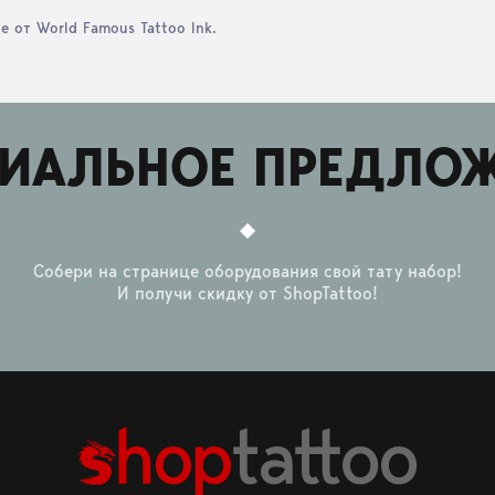
e от World Famous Tattoo Ink.
ИАЛЬНОЕ ПРЕДЛО
Собери на странице оборудования свой тату набор!
И получи скидку от ShopTattoo!