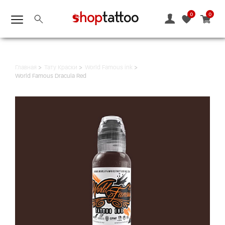
0
0
Главная
Тату Краски
World Famous ink
World Famous Dracula Red