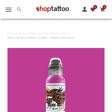
0
0
Главная
Тату Краски
World Famous ink
World Famous Gabbys Cheeks - Master Mike Asian