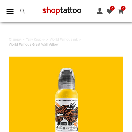
0
0
Главная
Тату Краски
World Famous ink
World Famous Great Wall Yellow