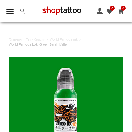
0
0
Главная
Тату Краски
World Famous ink
World Famous Loki Green Sarah Miller