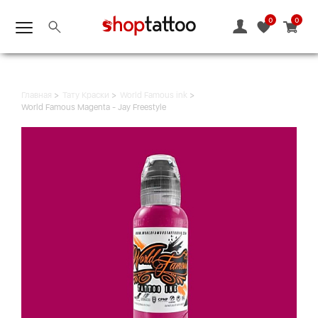
0
0
Главная
Тату Краски
World Famous ink
World Famous Magenta - Jay Freestyle