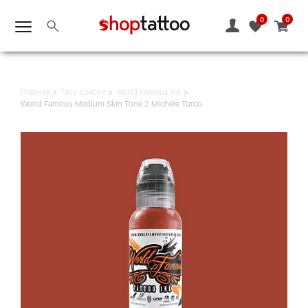
0
0
Главная
Тату Краски
World Famous ink
World Famous Medium Skin Tone 2 Michele Turco