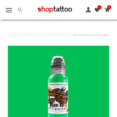
0
0
Главная
Тату Краски
World Famous ink
World Famous Mint Green