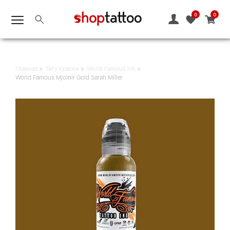
0
0
Главная
Тату Краски
World Famous ink
World Famous Mjolnir Gold Sarah Miller