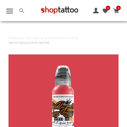
0
0
Главная
Тату Краски
World Famous ink
World Famous Pink Panther