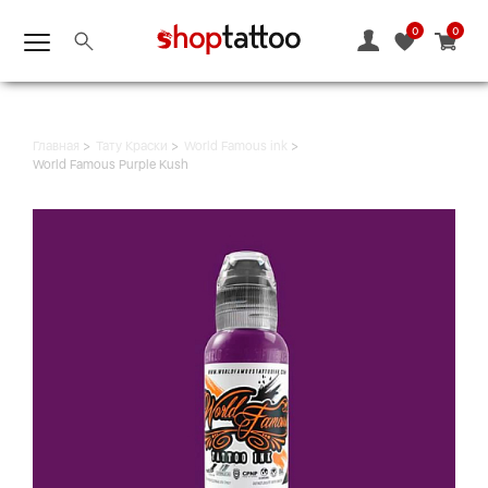
0
0
Главная
Тату Краски
World Famous ink
World Famous Purple Kush