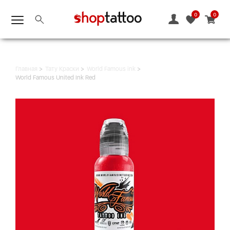
0
0
Главная
Тату Краски
World Famous ink
World Famous United Ink Red